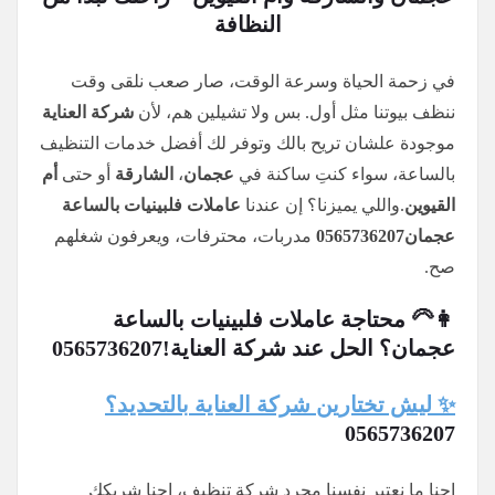
النظافة
في زحمة الحياة وسرعة الوقت، صار صعب نلقى وقت
ننظف بيوتنا مثل أول. بس ولا تشيلين هم، لأن
شركة العناية
موجودة علشان تريح بالك وتوفر لك أفضل خدمات التنظيف
بالساعة، سواء كنتِ ساكنة في
عجمان
،
الشارقة
أو حتى
أم
القيوين
.واللي يميزنا؟ إن عندنا
عاملات فلبينيات بالساعة
عجمان0565736207
مدربات، محترفات، ويعرفون شغلهم
صح.
👩‍🦳 محتاجة عاملات فلبينيات بالساعة
عجمان؟ الحل عند شركة العناية!
0565736207
✨ ليش تختارين شركة العناية بالتحديد؟
0565736207
احنا ما نعتبر نفسنا مجرد شركة تنظيف، احنا شريكك