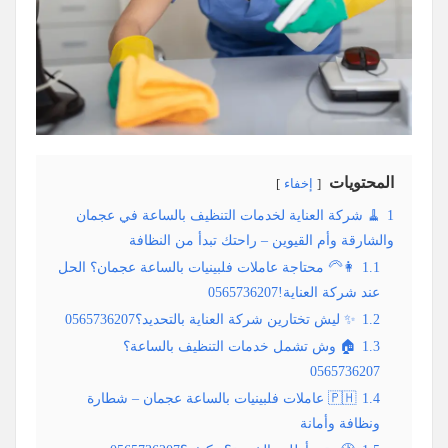
المحتويات
إخفاء
1
🧹 شركة العناية لخدمات التنظيف بالساعة في عجمان
والشارقة وأم القيوين – راحتك تبدأ من النظافة
1.1
👩‍🦳 محتاجة عاملات فلبينيات بالساعة عجمان؟ الحل
عند شركة العناية!0565736207
1.2
✨ ليش تختارين شركة العناية بالتحديد؟0565736207
1.3
🏠 وش تشمل خدمات التنظيف بالساعة؟
0565736207
1.4
🇵🇭 عاملات فلبينيات بالساعة عجمان – شطارة
ونظافة وأمانة