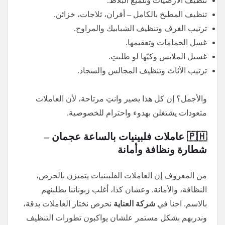
تنظيف الأرضيات وتلميع البلاط.
تنظيف المطبخ بالكامل – أفران، ثلاجات، خزائن.
ترتيب الغرف وتنظيف الشبابيك والمراوح.
غسل الحمامات وتعقيمها.
غسيل الملابس وكيّها لو طلبتِ.
ترتيب الأثاث وتنظيف المجالس والسجاد.
والأجمل؟ إن كل هذا يصير وانتِ مرتاحة، لأن العاملات
متعودات يشتغلن بهدوء واحترام للخصوصية.
🇵🇭 عاملات فلبينيات بالساعة عجمان –
شطارة ونظافة وأمانة
من المعروف إن العاملات الفلبينيات يتميزن بالحرص،
النظافة، والأمانة. وعشان كذا، أغلب زبوناتنا يطلبنهم
بالاسم. احنا في
شركة العناية
نحرص نختار العاملات بدقة،
وندربهم بشكل مستمر علشان يواكبون تطورات التنظيف