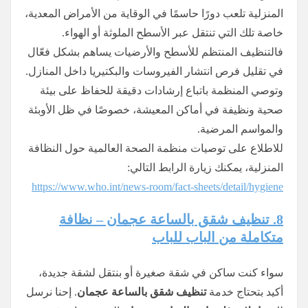
المنزلية تلعب دورًا حاسمًا في الوقاية من الأمراض المعدية،
خاصة تلك التي تنتقل عبر الأسطح الملوثة أو الهواء.
فالتنظيف المنتظم للأسطح والأرضيات يساهم بشكل فعّال
في تقليل فرص انتشار الفيروسات والبكتيريا داخل المنازل.
وتوصي المنظمة باتباع إرشادات دقيقة للحفاظ على بيئة
صحية ونظيفة في أماكن المعيشة، خصوصًا في ظل الأوبئة
والمواسم المرضية.
للاطلاع على توصيات منظمة الصحة العالمية حول النظافة
المنزلية، يمكنك زيارة الرابط التالي:
https://www.who.int/news-room/fact-sheets/detail/hygiene
8. تنظيف شقق بالساعة عجمان – نظافة
متكاملة من الباب للباب
سواء كنت ساكن في شقة صغيرة أو بنتقل لشقة جديدة،
أكيد بتحتاج خدمة
تنظيف شقق بالساعة عجمان
. إحنا نرسل