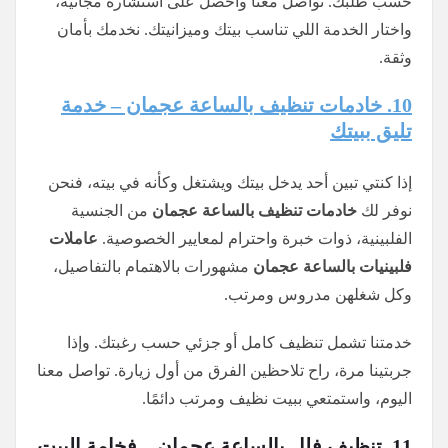
حسب طلبك. تواصل معنا واحصل على استشارة مجانية،
واختار الخدمة اللي تناسب بيتك وميزانيتك. نخدمك بأمان
وثقة.
10. خادمات تنظيف بالساعة عجمان – خدمة
تليق ببيتك
إذا كنتي تبين أحد يدخل بيتك ويشتغل وكأنه في بيته، فنحن
نوفر لك
خادمات تنظيف بالساعة عجمان
من الجنسية
الفلبينية، ذوات خبرة واحترام لمعايير الخصوصية.
عاملات
فلبينيات بالساعة عجمان
مشهورات بالاهتمام بالتفاصيل،
وكل شغلهن مدروس ومرتب.
خدمتنا تشمل تنظيف كامل أو جزئي حسب رغبتك. وإذا
جربتينا مرة، راح تلاحظين الفرق من أول زيارة. تواصل معنا
اليوم، واستمتعي ببيت نظيف ومرتب دائمًا.
11. تنظيف فلل بالساعة عجمان – فخامة البيت