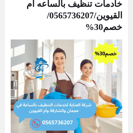
خادمات تنظيف بالساعه أم
القيوين/0565736207/
خصم30%