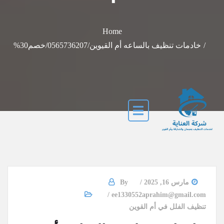
Home
خادمات تنظيف بالساعه أم القيوين/0565736207/خصم30%
مارس 16, 2025
By
ee1330552aprahim@gmail.com
تنظيف الفلل في أم القوين