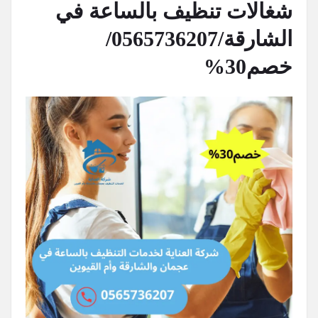
شغالات تنظيف بالساعة في
الشارقة/0565736207/
خصم30%