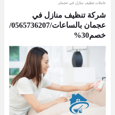
عاملات تنظيف منازل في عجمان
شركة تنظيف منازل في
عجمان بالساعات/0565736207/
خصم30%