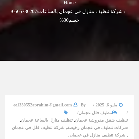
Home
شركة تنظيف منازل في عجمان بالساعات/0565736207/
خصم30%
مايو 6, 2025
By
ee1330552aprahim@gmail.com
تنظيف فلل عجمان
تنظيف شقق مفروشة عجمان
,
تنظيف منازل بالساعة عجمان
,
شركات تنظيف في عجمان رخيصة
,
شركة تنظيف فلل في عجمان
,
شركة تنظيف منازل في عجمان
,