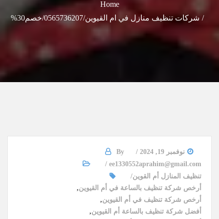
Home
شركات تنظيف منازل في ام القيوين/0565736207/خصم30%
نوفمبر 19, 2024
By
ee1330552aprahim@gmail.com
تنظيف المنازل أم القوين
أرخص شركة تنظيف بالساعة في أم القيوين
,
أرخص شركة تنظيف في أم القيوين
,
أفضل شركة تنظيف بالساعة أم القيوين
,