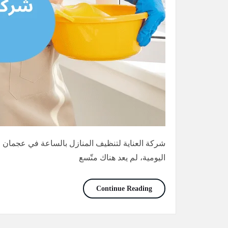
شركة العناية لتنظيف المنازل بالساعة في عجمان وا
اليومية، لم يعد هناك متّسع
خادمات بالساعات في ام القيوين/0565736207/خصم30%
Continue Reading