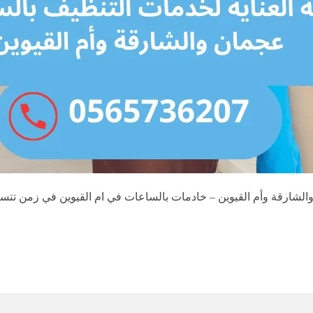
لشارقة وأم القيوين – خادمات بالساعات في ام القيوين في زمن تتسارع