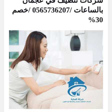
شركات تنظيف في عجمان
بالساعات /0565736207 /خصم
30%