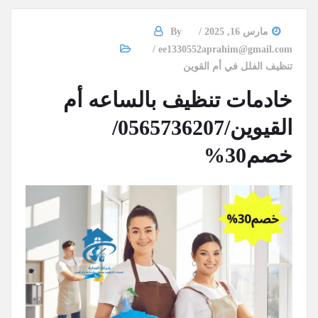
مارس 16, 2025
By
ee1330552aprahim@gmail.com
تنظيف الفلل في أم القوين
خادمات تنظيف بالساعه أم
القيوين/0565736207/
خصم30%