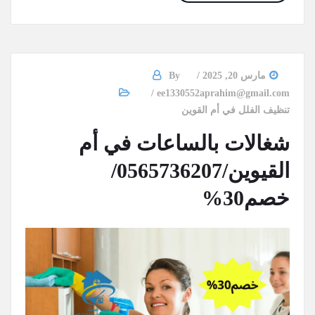
مارس 20, 2025
By
ee1330552aprahim@gmail.com
تنظيف الفلل في أم القوين
شغالات بالساعات في أم
القيوين/0565736207/
خصم30%