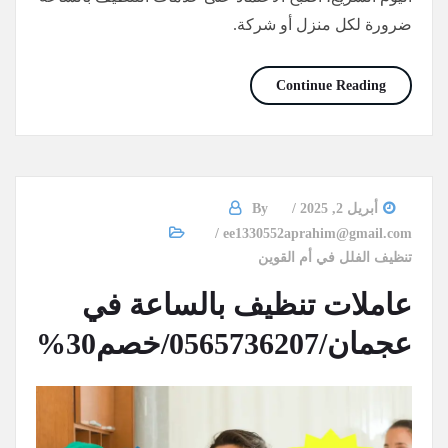
ضرورة لكل منزل أو شركة.
أسعار تنظيف بالساعة أم القيوين/0565736207/خصم30%
Continue Reading
أبريل 2, 2025
By
ee1330552aprahim@gmail.com
تنظيف الفلل في أم القوين
عاملات تنظيف بالساعة في
عجمان/0565736207/خصم30%