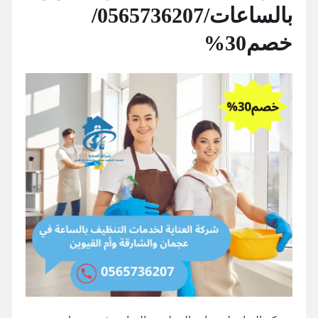
بالساعات/0565736207/
خصم30%